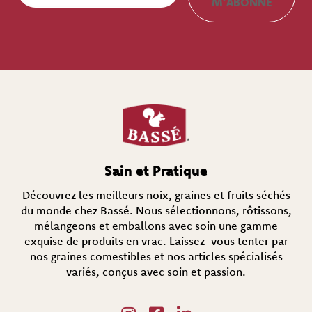
M’ABONNE
a
i
l
(
N
é
c
e
s
s
a
i
r
Sain et Pratique
e
)
Découvrez les meilleurs noix, graines et fruits séchés
du monde chez Bassé. Nous sélectionnons, rôtissons,
mélangeons et emballons avec soin une gamme
exquise de produits en vrac. Laissez-vous tenter par
nos graines comestibles et nos articles spécialisés
variés, conçus avec soin et passion.