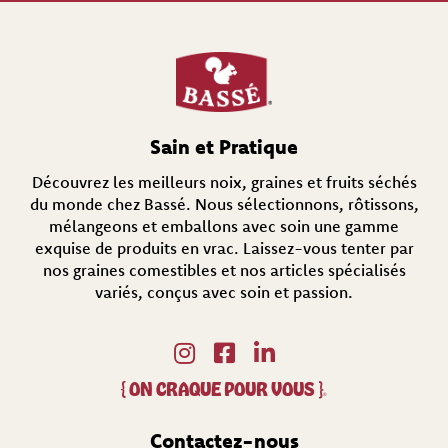
c
e
s
s
a
i
r
Sain et Pratique
e
)
Découvrez les meilleurs noix, graines et fruits séchés
du monde chez Bassé. Nous sélectionnons, rôtissons,
mélangeons et emballons avec soin une gamme
exquise de produits en vrac. Laissez-vous tenter par
nos graines comestibles et nos articles spécialisés
variés, conçus avec soin et passion.
{
ON CRAQUE POUR VOUS
}
®
Contactez-nous