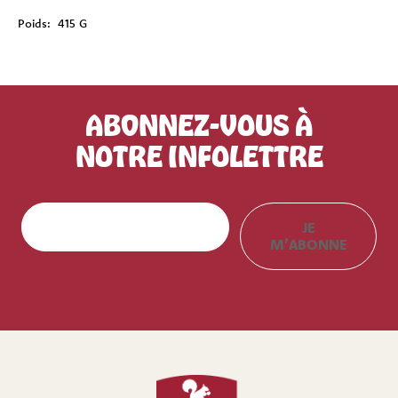
Poids:
415 G
ABONNEZ-VOUS À
NOTRE INFOLETTRE
E
JE
m
M’ABONNE
a
i
l
(
N
é
c
e
s
s