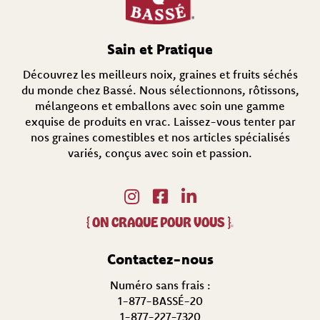
a
i
r
Sain et Pratique
e
)
Découvrez les meilleurs noix, graines et fruits séchés
du monde chez Bassé. Nous sélectionnons, rôtissons,
mélangeons et emballons avec soin une gamme
exquise de produits en vrac. Laissez-vous tenter par
nos graines comestibles et nos articles spécialisés
variés, conçus avec soin et passion.
{
ON CRAQUE POUR VOUS
}
®
Contactez-nous
Numéro sans frais :
1-877-BASSÉ-20
1-877-227-7320